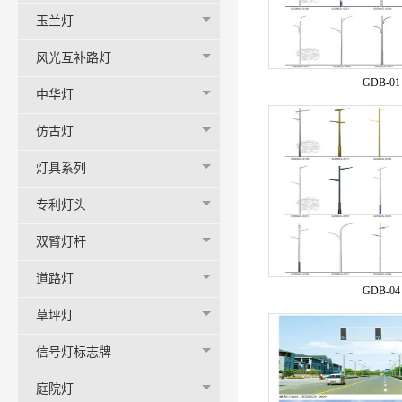
玉兰灯
风光互补路灯
GDB-01
中华灯
仿古灯
灯具系列
专利灯头
双臂灯杆
道路灯
GDB-04
草坪灯
信号灯标志牌
庭院灯