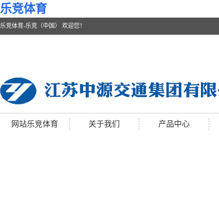
乐竞体育
乐竞体育-乐竞（中国） 欢迎您！
网站乐竞体育
关于我们
产品中心