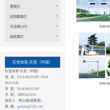
景观灯
太阳能路灯
大功率LED
XHD-03
高低臂灯
乐竞体育-乐竞（中国）
乐竞体育-乐竞（中国）
电 话：0514-84216369 0514-
84212540
XHD-06
传 真：0514-84212540
手 机：18001453216
联系人：陶小姐(销售部)
邮 箱：
gyzyzm@126.com