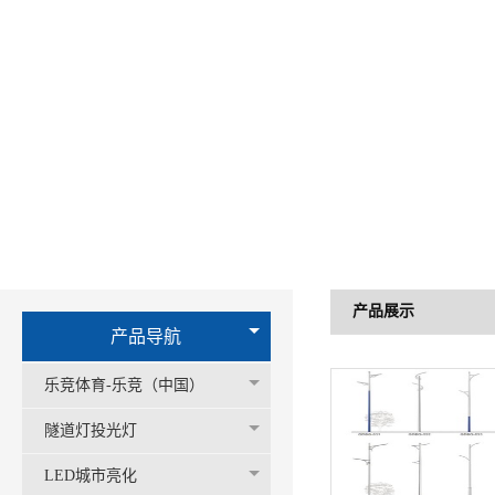
产品展示
产品导航
乐竞体育-乐竞（中国）
隧道灯投光灯
LED城市亮化