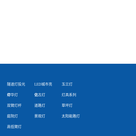
隧道灯投光
LED城市亮
玉兰灯
灯
中华灯
化
仿古灯
灯具系列
双臂灯杆
道路灯
草坪灯
庭院灯
景观灯
太阳能路灯
高低臂灯