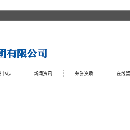
品中心
新闻资讯
荣誉资质
在线