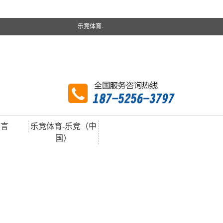
乐竞体育-
乐竞（中
国）
|
网站地图
|
收藏本站
留言
乐竞体育-乐竞（中
国）