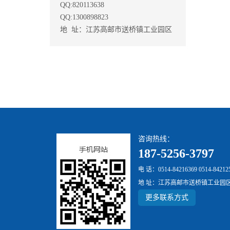
QQ:820113638
QQ:1300898823
地 址：江苏高邮市送桥镇工业园区
咨询热线：
187-5256-3797
电 话：0514-84216369 0514-84212
地 址：江苏高邮市送桥镇工业园
更多联系方式