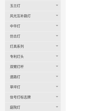
玉兰灯
风光互补路灯
中华灯
仿古灯
灯具系列
专利灯头
双臂灯杆
道路灯
草坪灯
信号灯标志牌
庭院灯