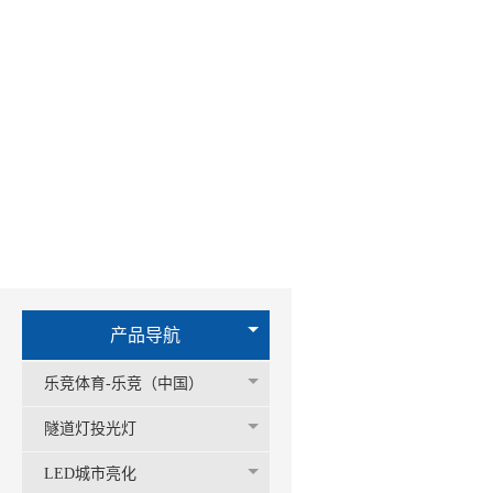
产品导航
乐竞体育-乐竞（中国）
隧道灯投光灯
LED城市亮化