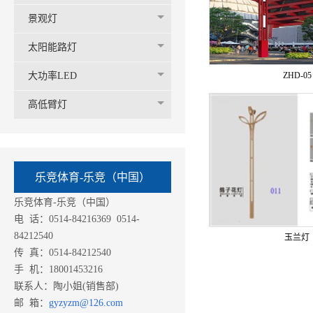
景观灯
太阳能路灯
大功率LED
ZHD-05
高低臂灯
乐竞体育-乐竞（中国）
乐竞体育-乐竞（中国）
电 话：0514-84216369 0514-
84212540
玉兰灯
传 真：0514-84212540
手 机：18001453216
联系人：陶小姐(销售部)
邮 箱：
gyzyzm@126.com