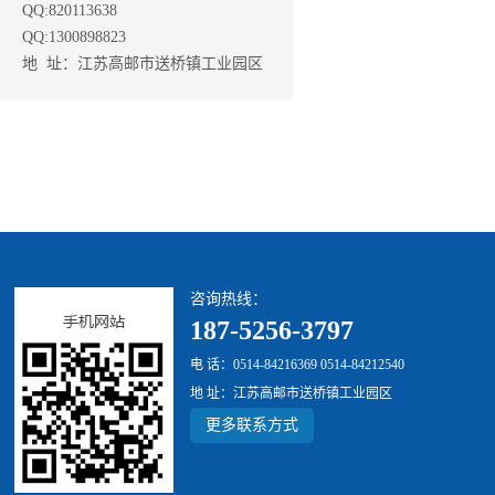
QQ:820113638
QQ:1300898823
地 址：江苏高邮市送桥镇工业园区
咨询热线：
187-5256-3797
电 话：0514-84216369 0514-84212540
地 址：江苏高邮市送桥镇工业园区
更多联系方式