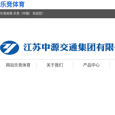
乐竞体育
乐竞体育-乐竞（中国） 欢迎您！
网站乐竞体育
关于我们
产品中心