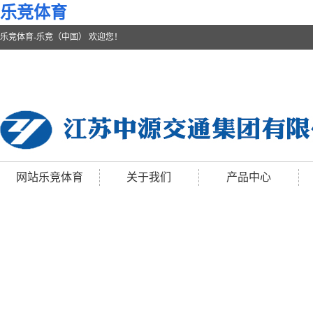
乐竞体育
乐竞体育-乐竞（中国） 欢迎您！
网站乐竞体育
关于我们
产品中心