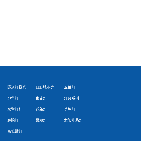
隧道灯投光
LED城市亮
玉兰灯
灯
中华灯
化
仿古灯
灯具系列
双臂灯杆
道路灯
草坪灯
庭院灯
景观灯
太阳能路灯
高低臂灯