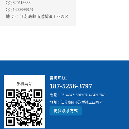
QQ:820113638
QQ:1300898823
地 址：江苏高邮市送桥镇工业园区
咨询热线：
187-5256-3797
电 话：0514-84216369 0514-84212540
地 址：江苏高邮市送桥镇工业园区
更多联系方式