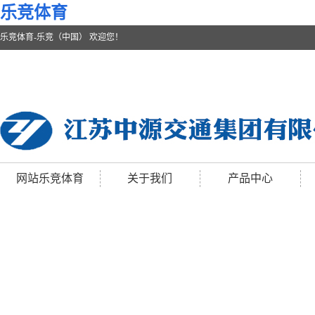
乐竞体育
乐竞体育-乐竞（中国） 欢迎您！
网站乐竞体育
关于我们
产品中心